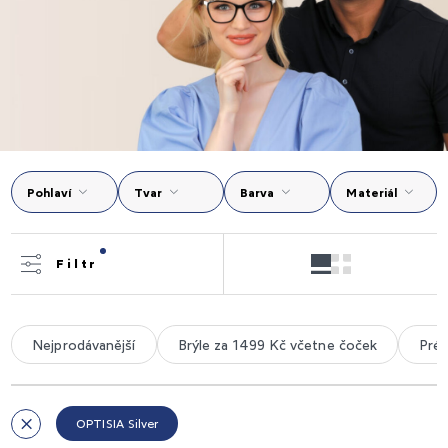
Pohlaví
Tvar
Barva
Materiál
Filtr
Nejprodávanější
Brýle za 1499 Kč včetne čoček
Prém
OPTISIA Silver