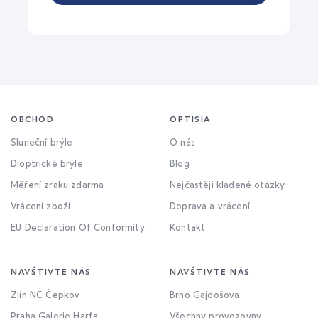
OBCHOD
OPTISIA
Sluneční brýle
O nás
Dioptrické brýle
Blog
Měření zraku zdarma
Nejčastěji kladené otázky
Vrácení zboží
Doprava a vrácení
EU Declaration Of Conformity
Kontakt
NAVŠTIVTE NÁS
NAVŠTIVTE NÁS
Zlín NC Čepkov
Brno Gajdošova
Praha Galerie Harfa
Všechny provozovny