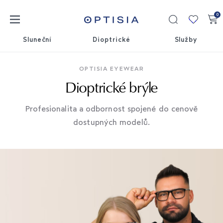
0
Moje
kolekce
Sluneční
Dioptrické
Služby
OPTISIA EYEWEAR
Dioptrické brýle
Profesionalita a odbornost spojené do cenově
dostupných modelů.