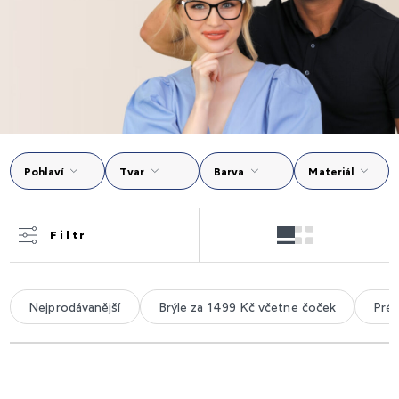
Pohlaví
Tvar
Barva
Materiál
Filtr
Nejprodávanější
Brýle za 1499 Kč včetne čoček
Prém