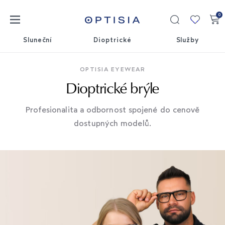
0
Moje
kolekce
Sluneční
Dioptrické
Služby
OPTISIA EYEWEAR
Dioptrické brýle
Profesionalita a odbornost spojené do cenově
dostupných modelů.