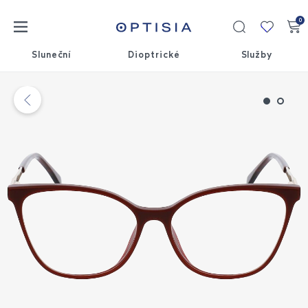
0
Moje
kolekce
Sluneční
Dioptrické
Služby