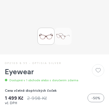
OP2109 B 55 - OPTISIA SILVER
Eyewear
Dostupné v 1 obchode alebo s doručením zdarma
Cena včetně dioptrických čoček
1 499 Kč
2 998 Kč
-50%
vč. DPH